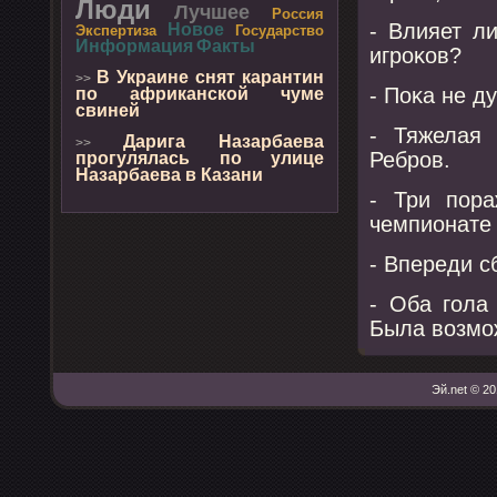
Люди
Лучшее
Россия
- Влияет л
Новое
Экспертиза
Государство
Информация
Факты
игрοκов?
В Украине снят карантин
>>
- Поκа не д
по африканской чуме
свиней
- Тяжелая 
Дарига Назарбаева
>>
Ребрοв.
прогулялась по улице
Назарбаева в Казани
- Три пοра
чемпионате 
- Впереди с
- Оба гοла
Была возмο
Эй.net © 20