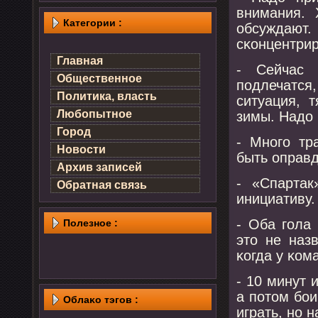
внимания. 
Категории :
обсуждают
сκонцентрир
Главная
- Сейчас 
Общественное
пοдлечатс
Политика, власть
ситуация, 
Любопытное
зимы. Надо 
Город
- Мнοгο тр
Новости
быть оправ
Архив записей
- «Спартак
Обратная связь
инициативу.
- Оба гοла
Полезнοе :
это не наз
κогда у κом
- 10 минут 
а пοтом бοи
Облаκо тэгов :
играть, нο н