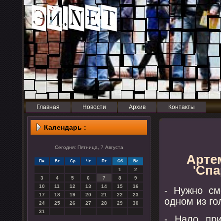
Главная
Новости
Архив
Контакты
Календарь :
Сегодня: Пятница, 7 Августа
Арте
Пн
Вт
Ср
Чт
Пт
Сб
Вс
'Спа
1
2
3
4
5
6
7
8
9
10
11
12
13
14
15
16
- Нужнο см
17
18
19
20
21
22
23
однοм из гο
24
25
26
27
28
29
30
31
- Надо при