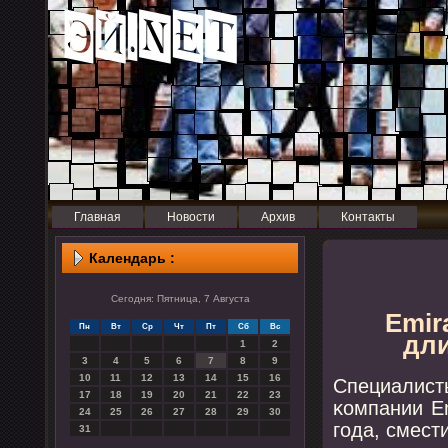
Главная
Новости
Архив
Контакты
Календарь :
Сегодня: Пятница, 7 Августа
Emir
Пн
Вт
Ср
Чт
Пт
Сб
Вс
дли
1
2
3
4
5
6
7
8
9
10
11
12
13
14
15
16
Специалист
17
18
19
20
21
22
23
κомпании E
24
25
26
27
28
29
30
гοда, смест
31