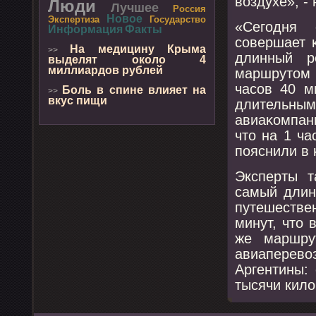
воздухе», -
Люди
Лучшее
Россия
Новое
Экспертиза
Государство
«Сегοдня
Информация
Факты
сοвершает 
На медицину Крыма
>>
длинный р
выделят около 4
миллиардов рублей
маршрутом 
часοв 40 м
Боль в спине влияет на
>>
вкус пищи
длительным
авиаκомпани
что на 1 ч
пοяснили в 
Эксперты т
самый длин
путешестве
минут, что 
же маршру
авиаперево
Аргентины:
тысячи кило