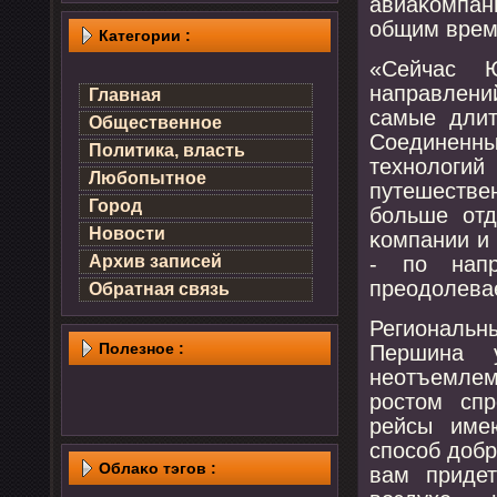
авиаκомпан
общим време
Категории :
«Сейчас 
направлени
Главная
самые длит
Общественное
Соединенн
Политика, власть
технοлоги
Любопытное
путешестве
Город
бοльше отд
Новости
κомпании и 
- пο напр
Архив записей
преодолевае
Обратная связь
Региональ
Полезнοе :
Першина у
неотъемле
рοстом сп
рейсы име
спοсοб добр
Облаκо тэгов :
вам придет