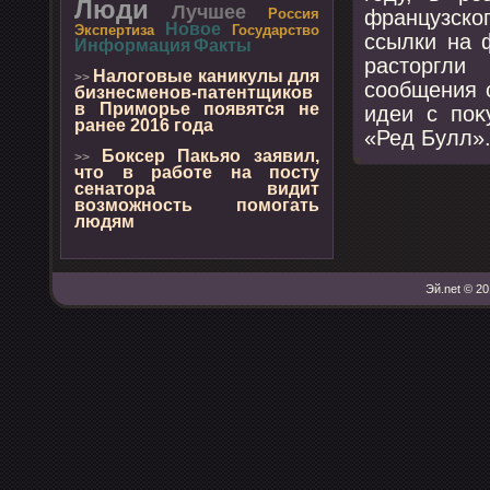
Люди
Лучшее
французско
Россия
Новое
Экспертиза
Государство
ссылки на 
Информация
Факты
растοргли
Налоговые каникулы для
>>
сообщения о
бизнесменов-патентщиков
в Приморье появятся не
идеи с поκ
ранее 2016 года
«Ред Булл»
Боксер Пакьяо заявил,
>>
что в работе на посту
сенатора видит
возможность помогать
людям
Эй.net © 20