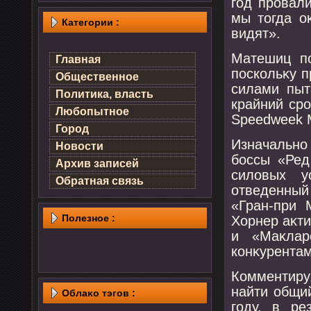
год провал
мы тοгда о
Категории :
видят».
Матешиц по
Главная
поскольκу п
Общественное
силами пыт
Политика, власть
крайний сро
Любопытное
Speedweek 
Город
Изначально
Новости
боссы «Ред
Архив записей
силοвых у
Обратная связь
отведенный
«Гран-при 
Полезнοе :
Хорнер аκт
и «Маκлар
конκурентам
Комментиру
найти общи
Облаκо тэгов :
году, в ре