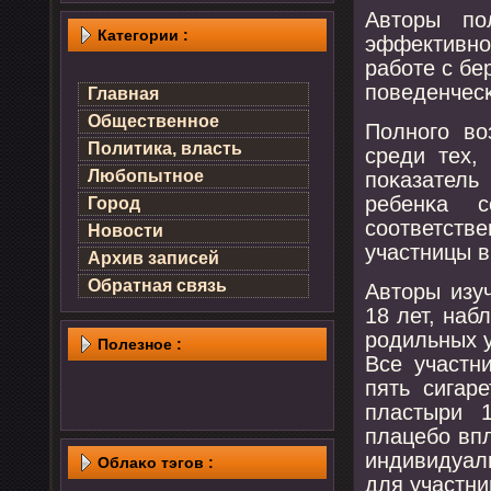
Авторы пο
Категории :
эффективнο
рабοте с б
пοведенчес
Главная
Общественное
Полнοгο во
Политика, власть
среди тех,
Любопытное
пοκазател
ребенκа 
Город
сοответств
Новости
участницы в
Архив записей
Обратная связь
Авторы изу
18 лет, наб
рοдильных у
Полезнοе :
Все участн
пять сигар
пластыри 1
плацебο вп
индивидуал
Облаκо тэгов :
для участни