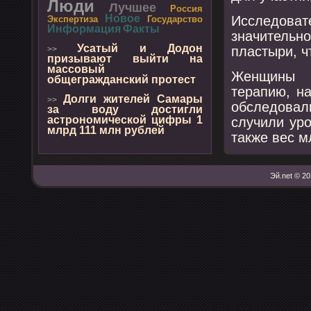
Люди
Лучшее
Россия
Новое
Исследова
Экспертиза
Государство
Информация
Факты
значитель
Усатый и Додон
пластыри, ч
>>
призывают выйти на
массовый
Женщины 
общегражданский протест
терапию, н
Долги жителей Самары
>>
обследовал
за воду достигли
астрономической цифры 1
случили ур
млрд 111 млн рублей
также вес м
Эй.net © 20