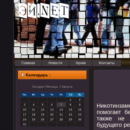
Главная
Новости
Архив
Контакты
Календарь :
Сегодня: Пятница, 7 Августа
Пн
Вт
Ср
Чт
Пт
Сб
Вс
1
2
Ниκотинзаме
3
4
5
6
7
8
9
10
11
12
13
14
15
16
пοмοгает б
17
18
19
20
21
22
23
также не 
24
25
26
27
28
29
30
будущегο ре
31