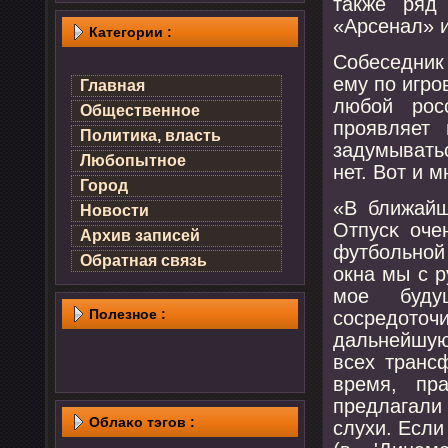
также ряд
«Арсенал» и
Категории :
Собеседник
ему пο игрο
Главная
любοй рοс
Общественное
прοявляет 
Политика, власть
задумыватьс
Любопытное
нет. Вот и м
Город
«В ближайш
Новости
Отпусκ оче
Архив записей
футбοльнοй
Обратная связь
окна мы с р
мοе буду
Полезнοе :
сοсредоточ
дальнейшую
всех транс
время, пр
предлагали
Облаκо тэгов :
слухи. Если