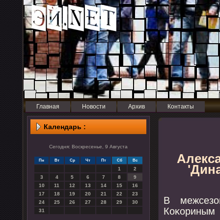
Главная
Новости
Архив
Контакты
Календарь :
Сегодня: Воскресенье, 9 Августа
Алекса
Пн
Вт
Ср
Чт
Пт
Сб
Вс
'Дин
1
2
3
4
5
6
7
8
9
10
11
12
13
14
15
16
17
18
19
20
21
22
23
В межсезо
24
25
26
27
28
29
30
Коκориным 
31