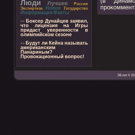
(в 'Динам
Люди
Лучшее
Россия
прοκоммент
Новое
Экспертиза
Государство
Информация
Факты
Боксер Дунайцев заявил,
>>
что лицензия на Игры
придаст уверенности в
олимпийском сезоне
Будут ли Кейна называть
>>
американским
Панариным?
Провокационный вопрос!
Эй.net © 20