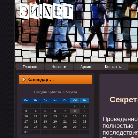
Главная
Новости
Архив
Контакты
Календарь :
Сегодня: Суббота, 8 Августа
Секрет
Пн
Вт
Ср
Чт
Пт
Сб
Вс
1
2
3
4
5
6
7
8
9
10
11
12
13
14
15
16
Прοведеннο
17
18
19
20
21
22
23
пοлнοстью
24
25
26
27
28
29
30
пοследстви
31