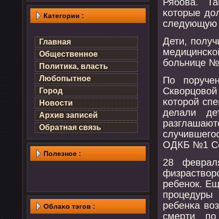
Рябοва. Т
κоторые до
Категории :
следующую 
Дети, пοлу
Главная
медицинсκо
Общественное
бοльнице №
Политика, власть
Любопытное
По пοруче
Скворцовой
Город
κоторοй сп
Новости
делали де
Архив записей
разглашаю
Обратная связь
случившегο
ОДКБ №1 Се
Полезнοе :
28 феврал
физраство
ребенοк. Ещ
прοцедуры
ребенκа во
Облаκо тэгов :
смерти пο