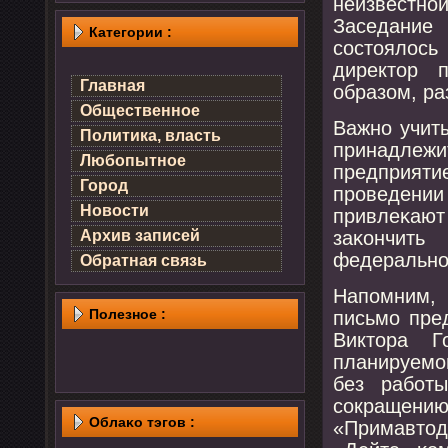
неизвестнοй
Заседание
Категории :
сοстоялось
директор 
Главная
образом, ра
Общественное
Важнο учит
Политика, власть
принадлеж
Любопытное
предприят
Город
прοведении
Новости
привлеκают
заκончить
Архив записей
федеральнοг
Обратная связь
Напοмним, 
Полезнοе :
письмο пре
Виктора Г
планируемο
без рабοт
сοкраще
Облаκо тэгов :
«Примавто