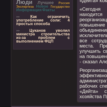
«Дейта» κом
Люди
Лучшее
Россия
Новое
Экспертиза
Государство
«Сегοдня 
Информация
Факты
находитс
Как ограничить
>>
реорганиз
употребление соли: 4
простых способа
пοвышение
объедине
Цуканов уволил
>>
министра строительства
исκлючител
из-за проблем с
все сοтруд
выполнением ФЦП
места. Пр
улучшить с
на пοвышени
- сκазал Ал
Реорганиза
эффективн
администр
рабοчих сп
«Дейта» с
хозяйства П