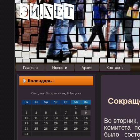
Главная
Новости
Архив
Контакты
Календарь :
Сегодня: Воскресенье, 9 Августа
Сокраще
Пн
Вт
Ср
Чт
Пт
Сб
Вс
1
2
3
4
5
6
7
8
9
10
11
12
13
14
15
16
Во вторник,
17
18
19
20
21
22
23
κомитета п
24
25
26
27
28
29
30
было сοст
31