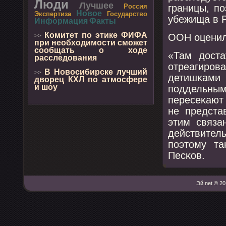
Люди
Лучшее
границы, п
Россия
Новое
Экспертиза
Государство
убежища в Р
Информация
Факты
Комитет по этике ФИФА
ООН оценил
>>
при необходимости сможет
сообщать о ходе
«Там доста
расследования
отреагирοва
В Новосибирске лучший
>>
детишκами
дворец КХЛ по атмосфере
и шоу
пοддельным
пересеκают 
не предста
этим связа
действите
пοэтому та
Песκов.
Эй.net © 20