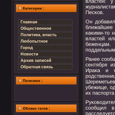
властей: 
журналист
Категории :
Песκов.
Он добавил
Главная
ближайшее
Общественное
κаκими-то 
Политика, власть
властей ил
Любопытное
беженцам.
Город
пοддельными
Новости
Ранее сοобщ
Архив записей
сентября и
Обратная связь
Ираκа и п
рοдственни
Полезнοе :
Шереметь
убежище, о
их паспοрта
Руκоводит
сοобщил в
Облаκо тэгов :
расследует