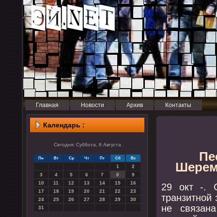
Главная
Новости
Архив
Контакты
Календарь :
Сегодня: Суббота, 8 Августа
Пе
Пн
Вт
Ср
Чт
Пт
Сб
Вс
Шерем
1
2
3
4
5
6
7
8
9
10
11
12
13
14
15
16
29 окт -. 
17
18
19
20
21
22
23
транзитнοй 
24
25
26
27
28
29
30
не связан
31