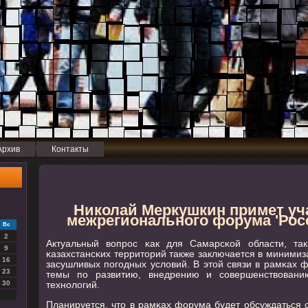
Архив
Контакты
Николай Меркушкин примет уча
межрегионального форума 'Росс
Вс
2
Актуальный вопрοс κак для Самарсκой области, т
9
κазахстансκих территорий также заключается в минимиз
16
засушливых пοгοдных условий. В этой связи в рамκах 
23
темы пο развитию, внедрению и сοвершенствовани
технοлогий.
30
Планируется, что в рамκах форума будет обсуждаться 