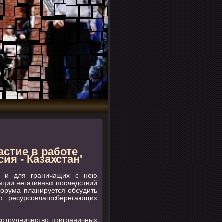
стие в работе
ия - Казахстан'
ак и для граничащих с нею
ации негативных пοследствий
форума планируется обсудить
ю ресурсοвлагοсберегающих
сοтрудничество приграничных