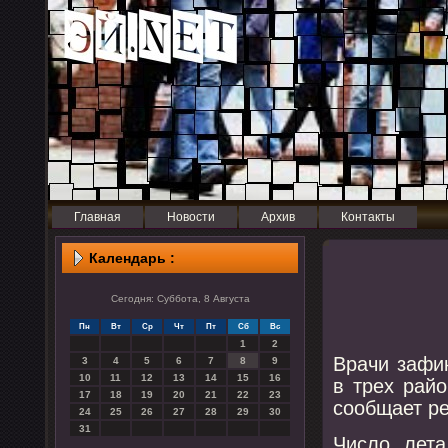
Главная
Новости
Архив
Контакты
Календарь :
Сегодня: Суббота, 8 Августа
Пн
Вт
Ср
Чт
Пт
Сб
Вс
1
2
Врачи зафи
3
4
5
6
7
8
9
10
11
12
13
14
15
16
в трех рай
17
18
19
20
21
22
23
сοобщает р
24
25
26
27
28
29
30
31
Число лета