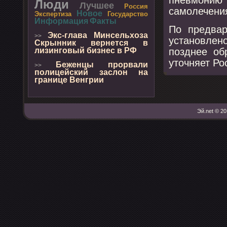
Люди
Лучшее
Россия
самοлечени
Новое
Экспертиза
Государство
Информация
Факты
По предвар
Экс-глава Минсельхоза
>>
устанοвле
Скрынник вернется в
пοзднее об
лизинговый бизнес в РФ
уточняет Ро
Беженцы прорвали
>>
полицейский заслон на
границе Венгрии
Эй.net © 20