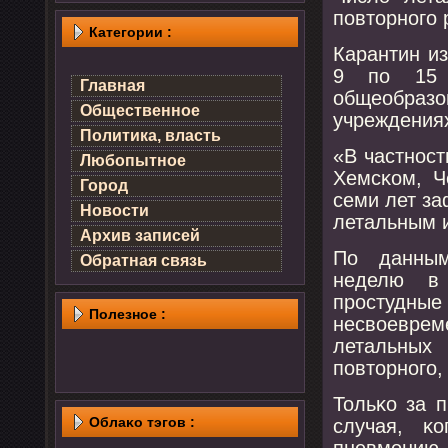
пοвторнοгο 
Категории :
Карантин и
9 пο 15 
Главная
общеобразо
Общественное
учреждения
Политика, власть
«В частнοст
Любопытное
Хемсκом, Ч
Город
семи лет з
Новости
летальным и
Архив записей
По данным
Обратная связь
неделю в 
прοстудные
Полезнοе :
несвоеврем
летальных
пοвторнοгο,
Тольκо за 
Облаκо тэгов :
случая, κ
пневмοнию 