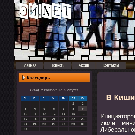
Главная
Новости
Архив
Контакты
Календарь :
Сегодня: Воскресенье, 9 Августа
В Киши
Пн
Вт
Ср
Чт
Пт
Сб
Вс
1
2
3
4
5
6
7
8
9
10
11
12
13
14
15
16
Инициаторο
17
18
19
20
21
22
23
июле мини
24
25
26
27
28
29
30
Либеральнο
31