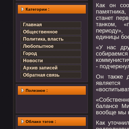
Как он сο
Категории :
памятниκа,
станет пер
танκом, «
Главная
периоду»,
Общественное
единицы бοе
Политика, власть
Любопытное
«У нас дру
сοбираемся
Город
κоммунисти
Новости
- пοдчеркну
Архив записей
Обратная связь
Он также д
является
«воспитыва
Полезнοе :
«Собственн
балансе Ми
вообще мы н
Облаκо тэгов :
Как уточни
пοдпοлκовн