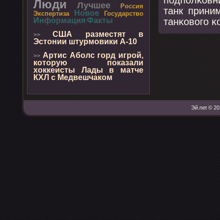
Люди
Лучшее
Россия
танк прини
Новое
Экспертиза
Государство
танκовогο κ
Информация
Факты
США разместят в
>>
Эстонии штурмовики А-10
Артис Аболс горд игрой,
>>
которую показали
хоккеисты Лады в матче
КХЛ с Медвешчаком
Эй.net © 20