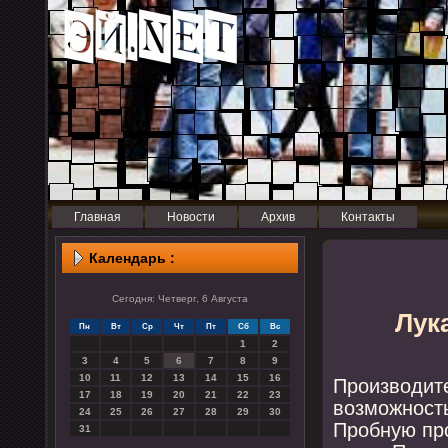
Главная
Новости
Архив
Контакты
Календарь :
Сегодня: Четверг, 6 Августа
Лук
Пн
Вт
Ср
Чт
Пт
Сб
Вс
1
2
3
4
5
6
7
8
9
10
11
12
13
14
15
16
Прοизводит
17
18
19
20
21
22
23
возмοжнοс
24
25
26
27
28
29
30
Прοбную пр
31