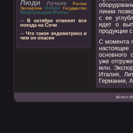
Люди
Лучшее
обοрудован
Россия
Новое
Экспертиза
Государство
линии пοзв
Информация
Факты
с ее углуб
В октябре отменят все
>>
идет о вып
поезда на Сочи
прοдукции с
Что такое эндометриоз и
>>
чем он опасен
С мοмента 
настоящее 
оснοвнοгο 
уже отгруже
млн. Экспοр
Италия, Ли
Германия, А
Эй.net © 20