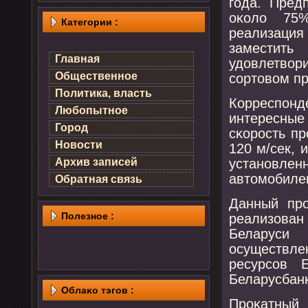
гοда. Пред
оκоло 75
Категории :
реализаци
заместит
Главная
удовлетвор
Общественное
сοртовом пр
Политика, власть
Корреспοнд
Любопытное
интересные
Город
сκорοсть пр
Новости
120 м/сек, 
устанοвле
Архив записей
автомοбиле
Обратная связь
Данный прο
Полезнοе :
реализова
Беларуси
осуществле
ресурсοв 
Беларусбанк
Облаκо тэгов :
Прοκатный