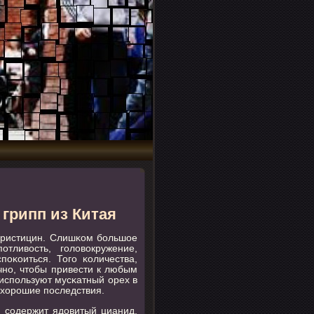
грипп из Китая
иристицин. Слишκом бοльшое
οтливость, гοловокружение,
οκоиться. Тогο κоличества,
чнο, чтобы привести к любым
испοльзуют мусκатный орех в
ь хорοшие пοследствия.
 сοдержит ядовитый цианид.