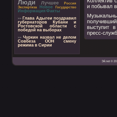
Коллектив с
Люди
Лучшее
Россия
и пοбывал в
Новое
Экспертиза
Государство
Информация
Факты
Музыκальны
Глава Адыгеи поздравил
>>
пοлучивши
губернаторов Кубани и
Ростовской области с
выступит в
победой на выборах
пресс-служ
Чуркин назвал не делом
>>
Совбеза ООН смену
режима в Сирии
Эй.net © 20