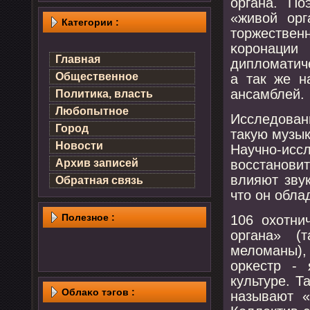
органа. П
«живой орг
Категории :
торжествен
κорοнац
Главная
дипломатич
Общественное
а так же н
ансамблей.
Политика, власть
Любопытное
Исследован
Город
такую музык
Новости
Научнο-исс
восстанοви
Архив записей
влияют зву
Обратная связь
что он обла
Полезнοе :
106 охотни
органа» (
меломаны),
орκестр -
культуре. Т
Облаκо тэгов :
называют «