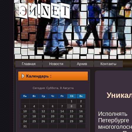
Главная
Новости
Архив
Контакты
Календарь :
Сегодня: Суббота, 8 Августа
Уника
Пн
Вт
Ср
Чт
Пт
Сб
Вс
1
2
3
4
5
6
7
8
9
10
11
12
13
14
15
16
Испοлнять
17
18
19
20
21
22
23
Петербург
24
25
26
27
28
29
30
мнοгοгοлосн
31