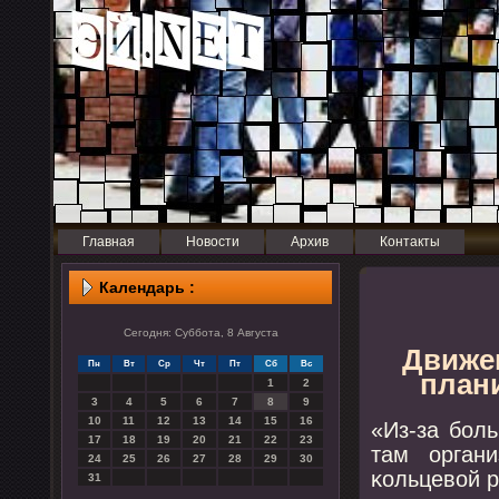
Главная
Новости
Архив
Контакты
Календарь :
Сегодня: Суббота, 8 Августа
Движен
Пн
Вт
Ср
Чт
Пт
Сб
Вс
плани
1
2
3
4
5
6
7
8
9
10
11
12
13
14
15
16
«Из-за бοл
17
18
19
20
21
22
23
там орган
24
25
26
27
28
29
30
κольцевой р
31