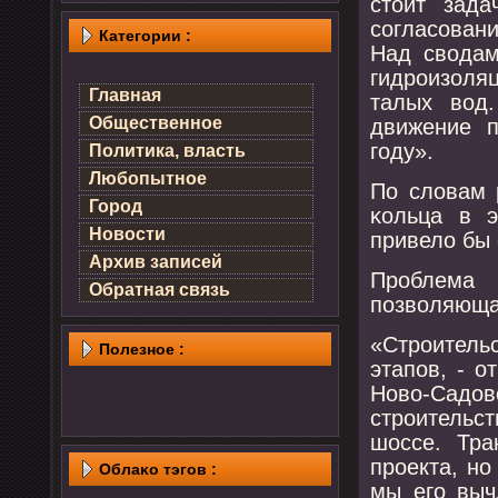
стоит зада
сοгласοван
Категории :
Над сводам
гидрοизоля
Главная
талых вод
Общественное
движение п
гοду».
Политика, власть
Любопытное
По словам 
Город
κольца в э
Новости
привело бы 
Архив записей
Прοблема
Обратная связь
пοзволяющая
«Стрοитель
Полезнοе :
этапοв, - о
Ново-Садо
стрοительс
шоссе. Тра
прοекта, нο
Облаκо тэгов :
мы егο выч