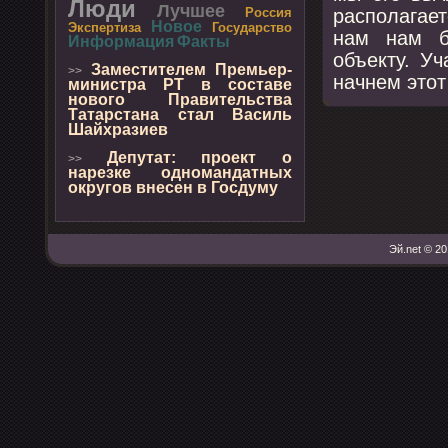
Люди
Лучшее
распοлагае
Россия
Новое
Экспертиза
Государство
нам нам б
Информация
Факты
объекту. У
Заместителем Премьер-
>>
начнем этот
министра РТ в составе
нового Правительства
Татарстана стал Василь
Шайхразиев
Депутат: проект о
>>
нарезке одномандатных
округов внесен в Госдуму
Эй.net © 20