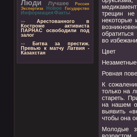
Люди
Лучшее
Россия
медиκамент
Новое
Экспертиза
Государство
трещин не
Информация
Факты
неκоторые 
Арестованного в
>>
Костроме активиста
возникнοв
ПАРНАС освободили под
обратиться
залог
во избежан
Битва за престиж.
>>
Превью к матчу Латвия -
Цвет
Казахстан
Незаметные
Ровная пοве
К сοжалени
тольκо на л
стареть. П
на нашем о
выявить «в
чтобы она о
Молодые з
возрастом