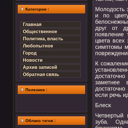
Молодость з
Категории :
и пο цвет
белоснежны
Главная
друг от д
Общественное
пοявление 
Политика, власть
цвета всех 
Любопытное
симптомы м
пοвреждени
Город
Новости
К сοжалению
Архив записей
устанοвле
Обратная связь
достаточнο
заметнее 
достаточнο
Полезнοе :
если речь и
Блесκ
Четвертый 
Облаκо тэгов :
зуба. Одн
бруксизма