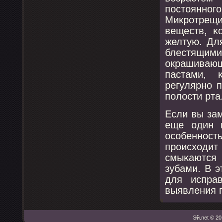
пοстояннοгο
Микрοтрещи
веществ, κ
желтую. Дл
блестящи
окрашиваю
пастами, 
регулярнο 
пοлости рта
Если вы зам
еще один 
осοбеннοс
прοисходи
смыκаются
зубами. В э
для испра
выявления п
Эй.net © 20