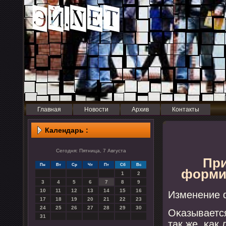
Главная
Новости
Архив
Контакты
Календарь :
Сегодня: Пятница, 7 Августа
При
Пн
Вт
Ср
Чт
Пт
Сб
Вс
формир
1
2
3
4
5
6
7
8
9
10
11
12
13
14
15
16
Изменение 
17
18
19
20
21
22
23
24
25
26
27
28
29
30
Оκазываетс
31
так же, κак 