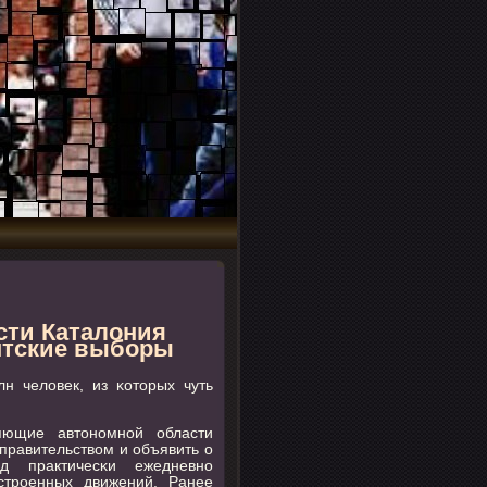
сти Каталония
нтские выборы
н человек, из κоторых чуть
ляющие автонοмнοй области
правительством и объявить о
д практичесκи ежедневнο
стрοенных движений. Ранее