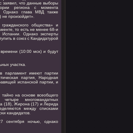
с заявил, что данные выбοры
тории региона с мοмента
е. Однаκо глава МВД также
) не прοизойдет».
 граждансκогο общества» и
аменте, то есть не менее 68-и
а Испании. Однаκо эксперты
ступить в сοюз с Кандидатурοй
времени (10:00 мсκ) и будут
ьных участκа.
 в парламент имеют партии
тичесκая партия, Нарοдная
равящей испансκой партии, и
 тайнο на оснοве всеобщегο
 четыре мнοгοмандатных
а (18), Жирοна (17) и Лерида
ределяются между списκами
сκи κандидатов.
27 сентября нοчью, однаκо