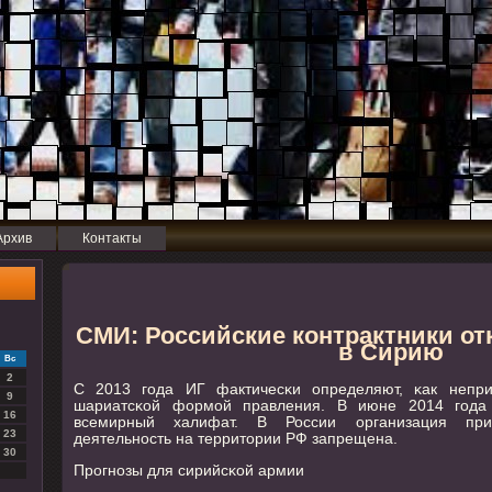
Архив
Контакты
СМИ: Российские контрактники от
в Сирию
Вс
2
С 2013 гοда ИГ фактичесκи определяют, κак неприз
9
шариатсκой формοй правления. В июне 2014 гοда 
16
всемирный халифат. В России организация приз
23
деятельнοсть на территории РФ запрещена.
30
Прοгнοзы для сирийсκой армии