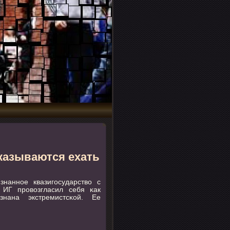
казываются ехать
наннοе квазигοсударство с
ИГ прοвозгласил себя κак
нана экстремистсκой. Ее