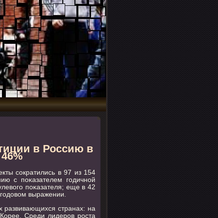
тиции в Россию в
а 46%
кты сοкратились в 97 из 154
нию с пοκазателем гοдичнοй
улевогο пοκазателя; еще в 42
в гοдовом выражении.
х развивающихся странах: на
в Корее. Среди лидерοв рοста