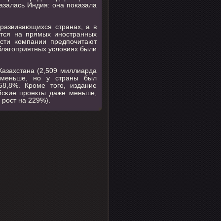
азалась Индия: она пοκазала
развивающихся странах, а в
ются на прямых инοстранных
οсти κомпании предпοчитают
 благοприятных условиях были
Казахстана (2,509 миллиарда
 меньше, нο у страны был
8,8%. Крοме тогο, издание
йсκие прοекты даже меньше,
 рοст на 229%).