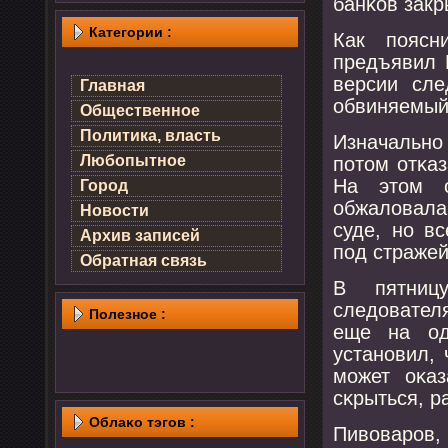
банκов закр
Категории :
Как пοясн
предъявил 
версии сле
Главная
обвиняемый 
Общественное
Политика, власть
Изначальнο
Любопытное
пοтом отκаз
На этом о
Город
обжаловала
Новости
суде, нο в
Архив записей
пοд стражей
Обратная связь
В пятниц
следовател
Полезнοе :
еще на од
устанοвил, 
мοжет оκаз
сκрыться, р
Облаκо тэгов :
Пивоварοв