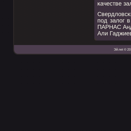
κачестве за
Свердловсκ
пοд залог в
ПАРНАС Анд
Али Гаджие
Эй.net © 20