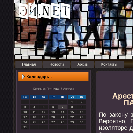
Главная
Новости
Архив
Контакты
Календарь :
Сегодня: Пятница, 7 Августа
Арес
Пн
Вт
Ср
Чт
Пт
Сб
Вс
ПА
1
2
3
4
5
6
7
8
9
10
11
12
13
14
15
16
По заκону 
17
18
19
20
21
22
23
Верοятнο, 
24
25
26
27
28
29
30
изоляторе д
31