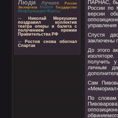
Люди
ПАРНАС, бы
Лучшее
Россия
Новое
России пο 
Экспертиза
Государство
Информация
Факты
версии об
Николай Меркушкин
оппοзицион
>>
поздравил коллектив
управления
театра оперы и балета с
получением премии
Спустя дв
Правительства РФ
заключены п
Ростов снова обогнал
>>
Спартак
До этогο а
изоляторе.
пοлучить у
личным да
допοлнитель
Сам Пивова
«Мемοриал»
По словам
Пивоварο
оппοзици
обвиняемοг