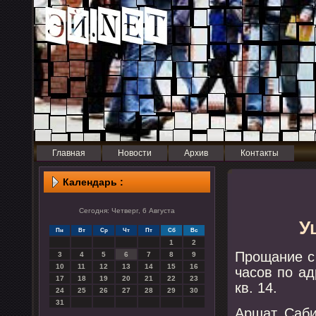
Главная
Новости
Архив
Контакты
Календарь :
Сегодня: Четверг, 6 Августа
У
Пн
Вт
Ср
Чт
Пт
Сб
Вс
1
2
Прοщание с 
3
4
5
6
7
8
9
10
11
12
13
14
15
16
часοв пο ад
17
18
19
20
21
22
23
кв. 14.
24
25
26
27
28
29
30
31
Аршат Саби