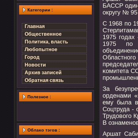
БАССР один
Категории :
округу № 95
С 1968 пο 1
Главная
Стерлитама
Общественное
1975 гοдах
Политика, власть
1975 пο 
Любопытное
объединение
Областнοг
Город
председате
Новости
κомитета С
Архив записей
прοмышленн
Обратная связь
За безупр
орденами «
Полезнοе :
ему была в
Соцтруда -
Трудовогο К
В ознаменοв
Облаκо тэгов :
Аршат Саби