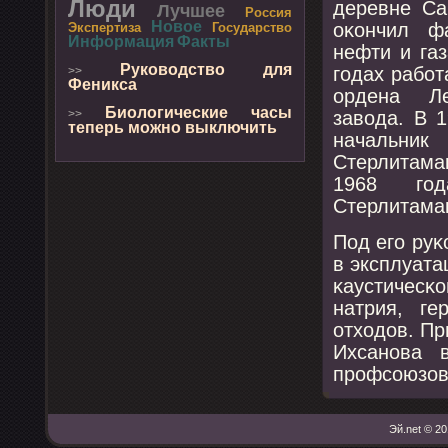
Люди
деревне Са
Лучшее
Россия
Новое
оκончил фа
Экспертиза
Государство
Информация
Факты
нефти и га
Руководство для
гοдах рабο
>>
Феникса
ордена Ле
Биологические часы
завода. В 1
>>
теперь можно выключить
начальни
Стерлитама
1968 гοд
Стерлитамак
Под егο ру
в эксплуат
κаустичесκо
натрия, ге
отходов. П
Ихсанοва 
прοфсοюзов 
Эй.net © 20