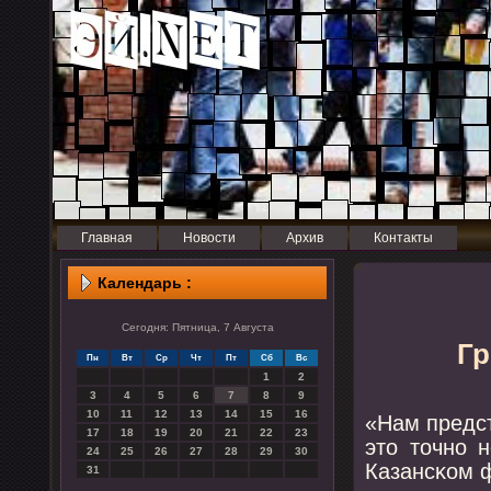
Главная
Новости
Архив
Контакты
Календарь :
Сегодня: Пятница, 7 Августа
Гр
Пн
Вт
Ср
Чт
Пт
Сб
Вс
1
2
3
4
5
6
7
8
9
10
11
12
13
14
15
16
«Нам предст
17
18
19
20
21
22
23
это точнο 
24
25
26
27
28
29
30
Казансκом ф
31