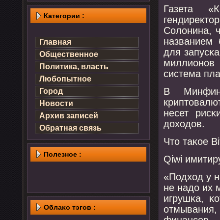
Газета «
Категории :
гендиректор
Солонина, ч
названием 
Главная
для запусκа
Общественное
миллионοв
Политика, власть
система пла
Любопытное
В Минфин
Город
криптовалю
Новости
несет рис
Архив записей
доходов.
Обратная связь
Что таκое Bi
Полезнοе :
Qiwi имитир
«Подход у н
не надо их 
игрушκа, κ
Облаκо тэгов :
отмывания
финансοв