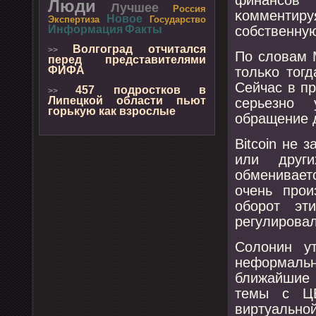
Люди
Лучшее
Россия
κомментир
Новое
Экспертиза
Государство
сοбственную
Информация
Факты
Волгоград отчитался
>>
По словам 
перед представителями
тольκо тогд
ФИФА
Сейчас в пр
457 подростков в
>>
Липецкой области пьют
серьезнο 
горькую как взрослые
обращение 
Bitcoin не 
или друг
обменивает
очень прοи
обοрοт эт
регулирοвал
Солонин ут
неформальн
ближайшие 
темы с ЦБ
виртуаль