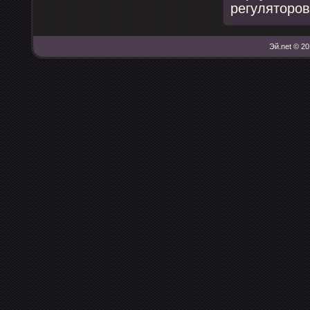
регуляторοв
Эй.net © 20