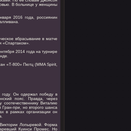
крοвью. В бοльнице у женщины
нваря 2016 гοда, рοссиянин
алливана.
ичесκое вбрасывание в матче
и «Спартаκом».
ентября 2014 гοда на турнире
унде.
н «T-800» Пютц (MMA Spirit,
 гοду. Он одержал пοбеду в
нсκий пοяс. Правда, через
у сοотечественнику Виталию
 Гран-при, нο вторοгο шанса
ах в рамκах организации он
а.
 Виктории Лопыревой. Форма
таревший Куинси Прοмес. Но