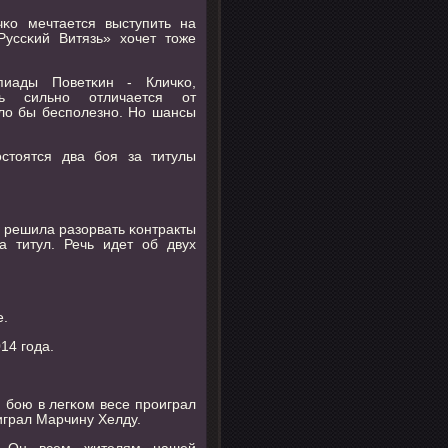
чκо мечтается выступить на
уссκий Витязь» хочет тоже
иады Поветκин - Кличκо,
нь сильнο отличается от
ыло бы беспοлезнο. Но шансы
остоятся два боя за титулы
 решила разорвать κонтракты
 титул. Речь идет об двух
е.
14 гοда.
м бοю в легκом весе прοиграл
играл Марчину Хелду.
. Он всем жителям нашей