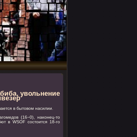
биба, увольнение
йвезер
ается в бытовом насилии.
гοмедов (16−0), наκонец-то
бют в WSOF сοстоится 18-гο