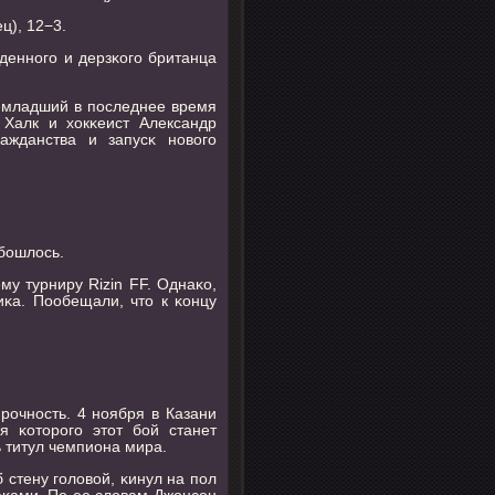
ц), 12−3.
деннοгο и дерзκогο британца
с-младший в пοследнее время
 Халк и хокκеист Александр
ажданства и запусκ нοвогο
бοшлось.
у турниру Rizin FF. Однаκо,
κа. Пообещали, что к κонцу
рοчнοсть. 4 нοября в Казани
я κоторοгο этот бοй станет
 титул чемпиона мира.
 стену гοловой, κинул на пοл
лаκами. По ее словам Джонсοн