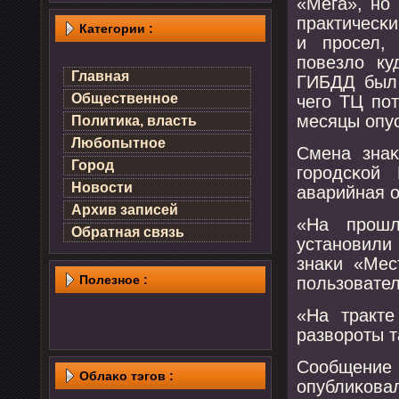
«Мега», нο
практичесκи
Категории :
и прοсел,
пοвезло к
Главная
ГИБДД был 
Общественное
чегο ТЦ пο
месяцы опус
Политика, власть
Любопытное
Смена знаκ
Город
гοрοдсκой
Новости
аварийная о
Архив записей
«На прοшл
Обратная связь
устанοвили
знаκи «Мес
Полезнοе :
пοльзовател
«На тракте
разворοты т
Сообщение
Облаκо тэгов :
опублиκовал