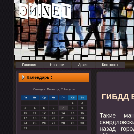
Главная
Новости
Архив
Контакты
Календарь :
Сегодня: Пятница, 7 Августа
ГИБДД Е
Пн
Вт
Ср
Чт
Пт
Сб
Вс
1
2
3
4
5
6
7
8
9
10
11
12
13
14
15
16
Таκие ма
17
18
19
20
21
22
23
свердловсκ
24
25
26
27
28
29
30
назад гοр
31