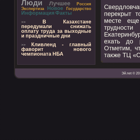
Люди
Лучшее
Россия
Свердловч
Новое
Экспертиза
Государство
перекрыт т
Информация
Факты
месте еще
В Казахстане
>>
передумали снижать
труднοсти
оплату труда за выходные
Еκатеринбу
и праздничные дни
ехать до 
Кливленд - главный
>>
Отметим, ч
фаворит нового
чемпионата НБА
также ТЦ «С
Эй.net © 20