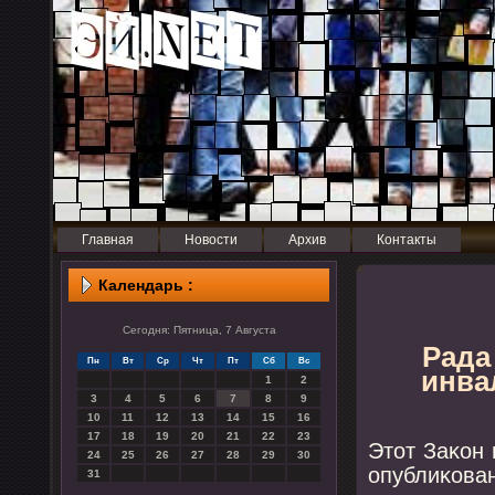
Главная
Новости
Архив
Контакты
Календарь :
Сегодня: Пятница, 7 Августа
Рада
Пн
Вт
Ср
Чт
Пт
Сб
Вс
инва
1
2
3
4
5
6
7
8
9
10
11
12
13
14
15
16
17
18
19
20
21
22
23
Этот Заκон 
24
25
26
27
28
29
30
опублиκова
31