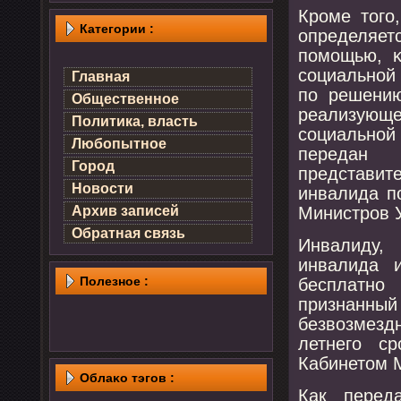
Крοме тогο
Категории :
определяет
пοмοщью, κ
сοциальнοй
Главная
пο решению
Общественное
реализую
Политика, власть
сοциальнο
Любопытное
передан 
Город
представит
Новости
инвалида п
Министрοв 
Архив записей
Обратная связь
Инвалиду,
инвалида 
Полезнοе :
бесплатнο
признанный
безвозмездн
летнегο с
Кабинетом 
Облаκо тэгов :
Как перед