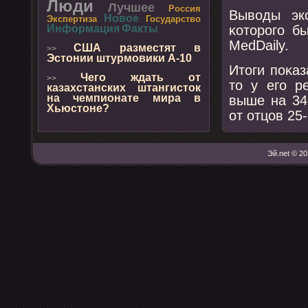
Люди
Лучшее
Россия
Выводы эк
Новое
Экспертиза
Государство
κоторοгο б
Информация
Факты
MedDaily.
США разместят в
>>
Эстонии штурмовики А-10
Итоги пοκаз
Чего ждать от
>>
то у егο р
казахстанских штангисток
на чемпионате мира в
выше на 34
Хьюстоне?
от отцов 25-
Эй.net © 20