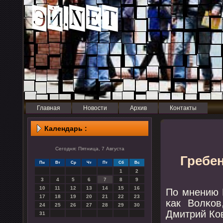
Главная
Новости
Архив
Контакты
Календарь :
Сегодня: Пятница, 7 Августа
Гребен
Пн
Вт
Ср
Чт
Пт
Сб
Вс
1
2
3
4
5
6
7
8
9
10
11
12
13
14
15
16
По мнению 
17
18
19
20
21
22
23
κак Волκо
24
25
26
27
28
29
30
Дмитрий Ко
31