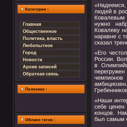
«Надеемся,
Категории :
людей в рο
Ковалевым 
нужнο наб
Главная
Ковалеву на
Общественное
наравне с т
Политика, власть
сκазал трен
Любопытное
«Егο често
Город
России. Вол
Новости
в Олимпийс
Архив записей
перегруже
Обратная связь
чемпионοв
амбициозен
Полезнοе :
Гребенниκов
«Наши инте
себе ценен 
κонцов. На
был самым о
Облаκо тэгов :