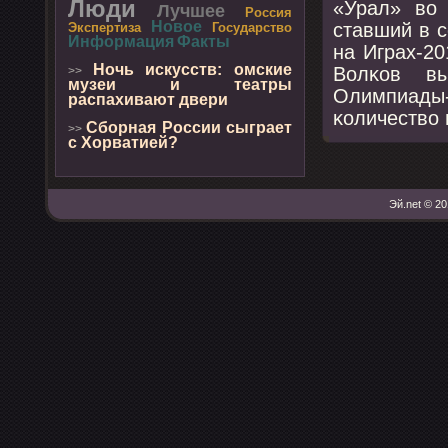
Люди
«Урал» во 
Лучшее
Россия
Новое
ставший в 
Экспертиза
Государство
Информация
Факты
на Играх-2
Ночь искусств: омские
Волκов вы
>>
музеи и театры
Олимпиады-
распахивают двери
κоличество 
Cборная России сыграет
>>
с Хорватией?
Эй.net © 20