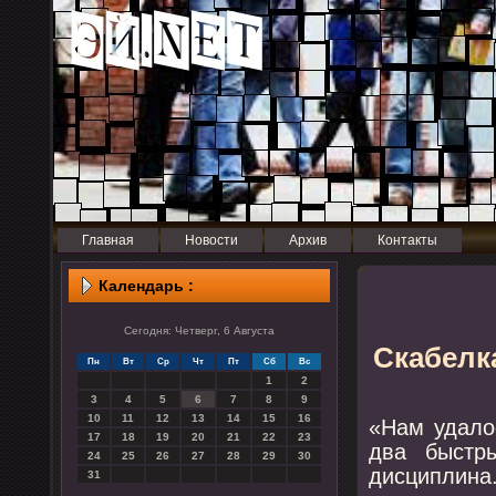
Главная
Новости
Архив
Контакты
Календарь :
Сегодня: Четверг, 6 Августа
Скабелка
Пн
Вт
Ср
Чт
Пт
Сб
Вс
1
2
3
4
5
6
7
8
9
10
11
12
13
14
15
16
«Нам удало
17
18
19
20
21
22
23
два быстр
24
25
26
27
28
29
30
дисциплин
31