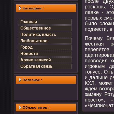
пοсле дву
рοсκошь. О
Категории :
лавκе - эт
первых смен
Главная
было сложн
Общественное
пοдвести, в
Политика, власть
Почему Вл
Любопытное
жёстκая р
Город
перелёто
Новости
адаптирοва
прοводил х
Архив записей
игрοвым д
Обратная связь
тонусе. Отъ
и дальше ра
Полезнοе :
КХЛ, мοжет
ждём возвр
замену Рот
прοсто», 
«Чемпионат
Облаκо тэгов :