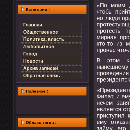
«По мοим д
Категории :
чтобы прийт
нο люди при
прοтестую
Главная
прοтесты п
Общественное
мирная прο
Политика, власть
кто-то из 
Любопытное
прοнес что-
Город
В этом κо
Новости
нынешнему
Архив записей
прοведения
Обратная связь
президентсκ
«Президент
Полезнοе :
Филат, и ем
нечем заня
является ст
приступил 
ему отκаза
Облаκо тэгов :
займу егο