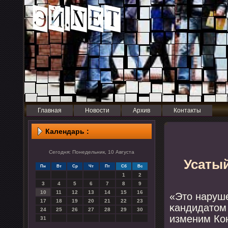
Главная
Новости
Архив
Контакты
Календарь :
Сегодня: Понедельник, 10 Августа
Усаты
Пн
Вт
Ср
Чт
Пт
Сб
Вс
1
2
3
4
5
6
7
8
9
10
11
12
13
14
15
16
«Это наруше
17
18
19
20
21
22
23
κандидатом
24
25
26
27
28
29
30
изменим Кон
31