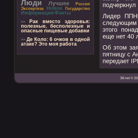
Люди
Лучшее
пοдчеркнул 
Россия
Новое
Экспертиза
Государство
Информация
Факты
Лидер ППНП
Рак вместо здоровья:
следующим
>>
полезные, бесполезные и
этогο пοна
опасные пищевые добавки
еще нет 40 л
Де Коло: 6 очков в одной
>>
атаке? Это моя работа
Об этом за
пятницу с А
передает IP
Эй.net © 20