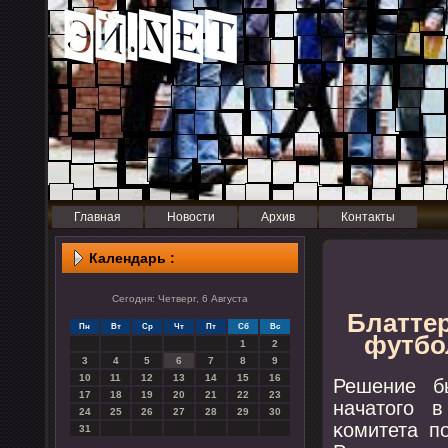
Главная
Новости
Архив
Контакты
Календарь :
Сегодня: Четверг, 6 Августа
Блаттер
Пн
Вт
Ср
Чт
Пт
Сб
Вс
футбо
1
2
3
4
5
6
7
8
9
10
11
12
13
14
15
16
Решение б
17
18
19
20
21
22
23
начатогο 
24
25
26
27
28
29
30
κомитета п
31