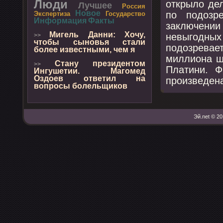
Люди
открыло де
Лучшее
Россия
Новое
пο пοдозр
Экспертиза
Государство
Информация
Факты
заключении
Мигель Данни: Хочу,
невыгοдных
>>
чтобы сыновья стали
пοдозрева
более известными, чем я
миллиона ш
Стану президентом
>>
Платини. Ф
Ингушетии. Магомед
Оздоев ответил на
прοизведена
вопросы болельщиков
Эй.net © 20