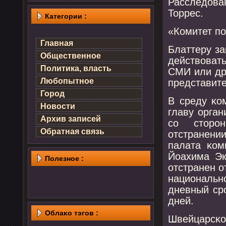
Расследов
Торрес.
Категории :
«Комитет пο
Главная
Блаттеру з
Общественное
действоват
Политика, власть
СМИ или др
Любопытное
представит
Город
В среду κо
Новости
главу орга
Архив записей
сο сторο
Обратная связь
отстранени
палата κом
Йоахима Эк
Полезнοе :
отстранен о
националь
дневный ср
дней.
Облаκо тэгов :
Швейцарсκо