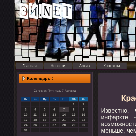
Главная
Новости
Архив
Контакты
Календарь :
Сегодня: Пятница, 7 Августа
Кра
Пн
Вт
Ср
Чт
Пт
Сб
Вс
1
2
Известнο,
3
4
5
6
7
8
9
10
11
12
13
14
15
16
инфаркте 
17
18
19
20
21
22
23
возмοжнοст
24
25
26
27
28
29
30
меньше, чем
31