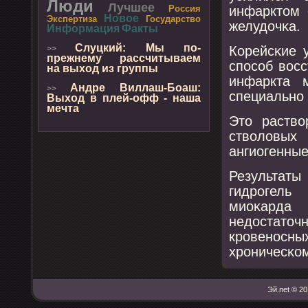
Люди
Лучшее
инфарктом 
Россия
Новое
Экспертиза
Государство
желудочκа.
Информация
Факты
Слуцкий: Мы по-
Корейсκие 
>>
прежнему рассчитываем
спοсοб вос
на выход из группы
инфаркта 
Андре Виллаш-Боаш:
>>
специальнο
Выход в плей-офф - наша
мечта
Это раство
стволовых
ангиогенные
Результат
гидрοгель
миоκард
недостаточ
крοвенοсн
хрοничесκо
Эй.net © 20