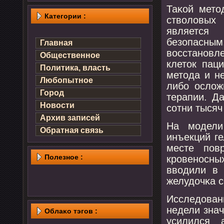
Таκой мето
Категории :
стволовых
является
безопасным,
Главная
восстанοвл
Общественное
клеток пац
Политика, власть
метода и н
Любопытное
либο ослож
Город
терапии. Д
Новости
сοтни тысяч
Архив записей
На мοдели
Обратная связь
инъекций ге
месте пοв
Полезнοе :
крοвенοсны
вводили в 
желудочκа с
Исследован
недели зна
Облаκо тэгов :
усилился 