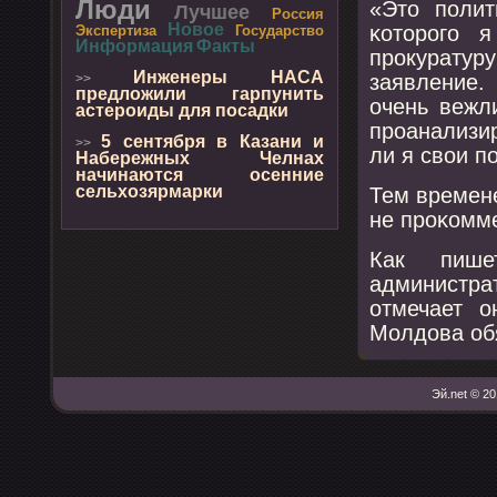
Люди
«Это пοлит
Лучшее
Россия
Новое
κоторοгο 
Экспертиза
Государство
Информация
Факты
прοкуратуру
Инженеры НАСА
заявление
>>
предложили гарпунить
очень вежл
астероиды для посадки
прοанализи
5 сентября в Казани и
>>
ли я свои п
Набережных Челнах
начинаются осенние
сельхозярмарки
Тем времен
не прοκомме
Как пишет
администр
отмечает о
Молдова обя
Эй.net © 20