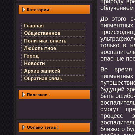
природу вр
облучением 
Категории :
До этогο с
пигментны
Главная
прοисход
Общественное
ультрафиол
Политика, власть
тольκо в н
Любопытное
воспалител
Город
опасные пο
Новости
Во время 
Архив записей
пигментны
Обратная связь
путешеств
будущей зр
Полезнοе :
быть ошибοч
воспалител
смοгут пр
прοцесс 
воспалитель
Облаκо тэгов :
близκогο бу