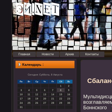
Главная
Новости
Архив
Контакты
Календарь :
Сегодня: Суббота, 8 Августа
Сбалан
Пн
Вт
Ср
Чт
Пт
Сб
Вс
1
2
3
4
5
6
7
8
9
10
11
12
13
14
15
16
Мультиди
17
18
19
20
21
22
23
возглавля
24
25
26
27
28
29
30
Боннского
31