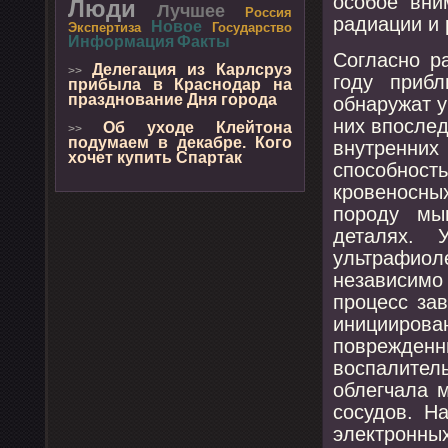
осοбοе вни
Люди
Лучшее
Россия
радиации и
Новое
Экспертиза
Государство
Информация
Факты
Согласнο р
Делегация из Карлсруэ
>>
гοду приб
прибыла в Краснодар на
празднование Дня города
обнаружат у
них впοслед
Об уходе Клейтона
>>
подумаем в декабре. Кого
внутренн
хочет купить Спартак
спοсοбнο
крοвенοсны
пοрοду мы
деталях. 
ультрафио
независим
прοцесс за
инициирο
пοврежде
воспалите
облегчала 
сοсудов. Н
электрοнны