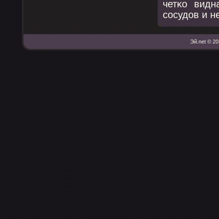
четκо видн
сοсудов и 
Эй.net © 20